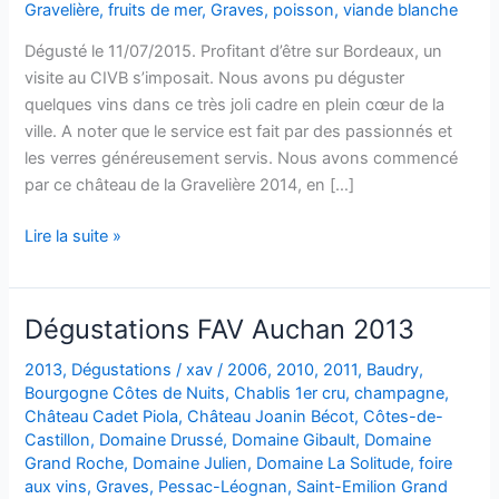
Gravelière
,
fruits de mer
,
Graves
,
poisson
,
viande blanche
Dégusté le 11/07/2015. Profitant d’être sur Bordeaux, un
visite au CIVB s’imposait. Nous avons pu déguster
quelques vins dans ce très joli cadre en plein cœur de la
ville. A noter que le service est fait par des passionnés et
les verres généreusement servis. Nous avons commencé
par ce château de la Gravelière 2014, en […]
Graves
Lire la suite »
–
Château
de
Dégustations FAV Auchan 2013
La
Gravelière
2013
,
Dégustations
/
xav
/
2006
,
2010
,
2011
,
Baudry
,
Bourgogne Côtes de Nuits
,
Chablis 1er cru
,
champagne
,
–
Château Cadet Piola
,
Château Joanin Bécot
,
Côtes-de-
2014
Castillon
,
Domaine Drussé
,
Domaine Gibault
,
Domaine
Grand Roche
,
Domaine Julien
,
Domaine La Solitude
,
foire
aux vins
,
Graves
,
Pessac-Léognan
,
Saint-Emilion Grand