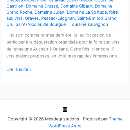
Castillon
,
Domaine Drussé
,
Domaine Gibault
,
Domaine
Grand Roche
,
Domaine Julien
,
Domaine La Solitude
,
foire
aux vins
,
Graves
,
Pessac-Léognan
,
Saint-Emilion Grand
Cru
,
Saint-Nicolas de Bourgueil
,
Touraine sauvignon
Hier soir, comme l’année dernière, j’ai eu l’occasion de
participer à la dégustation organisée pour la foire aux vins
de l’enseigne Auchan à Orléans. Cette fois-ci encore, 9
vins étaient proposés, en voilà mes rapides impressions.
Dégustations
Lire la suite »
FAV
Auchan
2013
Copyright © 2026 Mesdegustations | Propulsé par
Thème
WordPress Astra