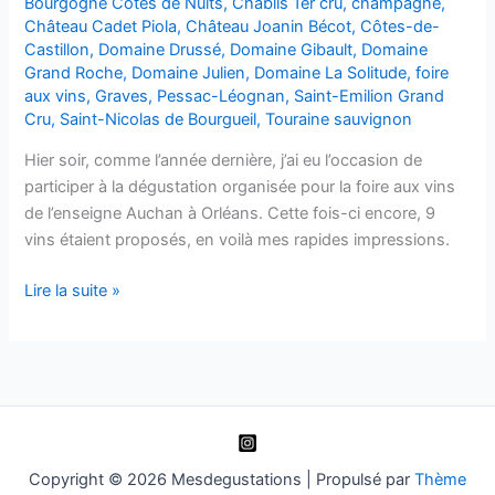
Bourgogne Côtes de Nuits
,
Chablis 1er cru
,
champagne
,
Château Cadet Piola
,
Château Joanin Bécot
,
Côtes-de-
Castillon
,
Domaine Drussé
,
Domaine Gibault
,
Domaine
Grand Roche
,
Domaine Julien
,
Domaine La Solitude
,
foire
aux vins
,
Graves
,
Pessac-Léognan
,
Saint-Emilion Grand
Cru
,
Saint-Nicolas de Bourgueil
,
Touraine sauvignon
Hier soir, comme l’année dernière, j’ai eu l’occasion de
participer à la dégustation organisée pour la foire aux vins
de l’enseigne Auchan à Orléans. Cette fois-ci encore, 9
vins étaient proposés, en voilà mes rapides impressions.
Dégustations
Lire la suite »
FAV
Auchan
2013
Copyright © 2026 Mesdegustations | Propulsé par
Thème