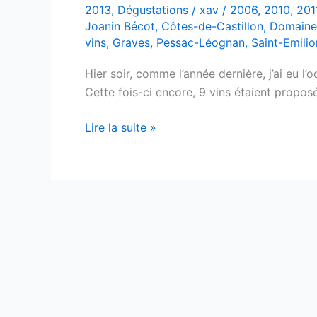
2013
,
Dégustations
/
xav
/
2006
,
2010
,
201
Joanin Bécot
,
Côtes-de-Castillon
,
Domaine
vins
,
Graves
,
Pessac-Léognan
,
Saint-Emili
Hier soir, comme l’année dernière, j’ai eu l
Cette fois-ci encore, 9 vins étaient propos
Dégustations
Lire la suite »
FAV
Auchan
2013