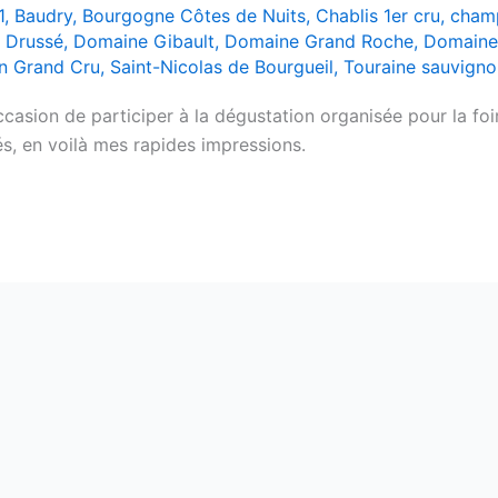
1
,
Baudry
,
Bourgogne Côtes de Nuits
,
Chablis 1er cru
,
cham
 Drussé
,
Domaine Gibault
,
Domaine Grand Roche
,
Domaine 
on Grand Cru
,
Saint-Nicolas de Bourgueil
,
Touraine sauvigno
’occasion de participer à la dégustation organisée pour la fo
és, en voilà mes rapides impressions.