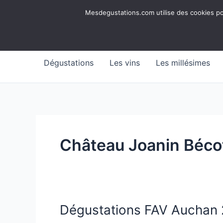
Aller
Mesdegustations
Mesdegustations.com utilise des cookies pour
au
Dégustations, accords & autour du vin
contenu
Dégustations
Les vins
Les millésimes
Château Joanin Béco
Dégustations FAV Auchan