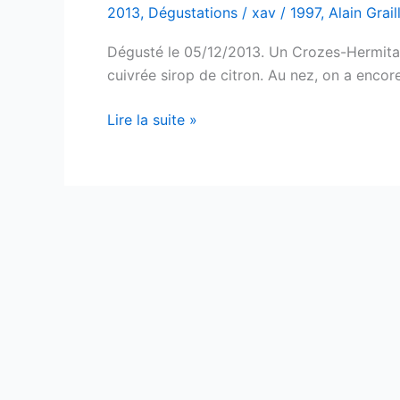
2013
,
Dégustations
/
xav
/
1997
,
Alain Grail
Dégusté le 05/12/2013. Un Crozes-Hermitag
cuivrée sirop de citron. Au nez, on a encor
Crozes-
Lire la suite »
Hermitage
–
Alain
Graillot
–
1997