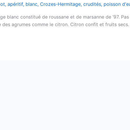
lot
,
apéritif
,
blanc
,
Crozes-Hermitage
,
crudités
,
poisson d'e
e blanc constitué de roussane et de marsanne de ’97. Pas 
e des agrumes comme le citron. Citron confit et fruits secs.