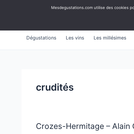
Aller
Mesdegustations
Mesdegustations.com utilise des cookies pour
au
Dégustations, accords & autour du vin
contenu
Dégustations
Les vins
Les millésimes
crudités
Crozes-Hermitage – Alain G