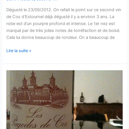
Cos
Dégusté le 23/09/2012. On refait le point sur ce second vin
d’Estournel
de Cos d’Estournel déjà dégusté il y a environ 3 ans. La
robe est d’un pourpre profond et intense. Le 1er nez est
marqué par de très jolies notes de torréfaction et de boisé.
Cela lui donne beaucoup de rondeur. On a beaucoup de
Saint-
Lire la suite »
Estèphe
–
Les
Pagodes
de
Cos
–
1999