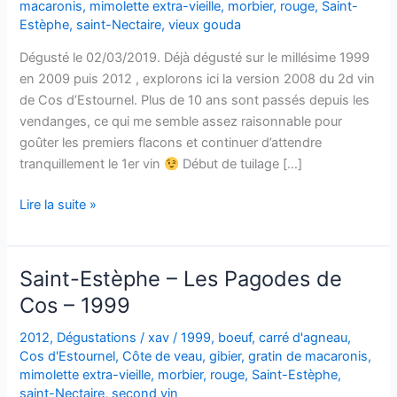
macaronis
,
mimolette extra-vieille
,
morbier
,
rouge
,
Saint-
Estèphe
,
saint-Nectaire
,
vieux gouda
Dégusté le 02/03/2019. Déjà dégusté sur le millésime 1999
en 2009 puis 2012 , explorons ici la version 2008 du 2d vin
de Cos d’Estournel. Plus de 10 ans sont passés depuis les
vendanges, ce qui me semble assez raisonnable pour
goûter les premiers flacons et continuer d’attendre
tranquillement le 1er vin
Début de tuilage […]
Saint-
Lire la suite »
Estèphe
–
Les
Saint-Estèphe – Les Pagodes de
Pagodes
Cos – 1999
de
Cos
2012
,
Dégustations
/
xav
/
1999
,
boeuf
,
carré d'agneau
,
–
Cos d'Estournel
,
Côte de veau
,
gibier
,
gratin de macaronis
,
2008
mimolette extra-vieille
,
morbier
,
rouge
,
Saint-Estèphe
,
saint-Nectaire
,
second vin
–