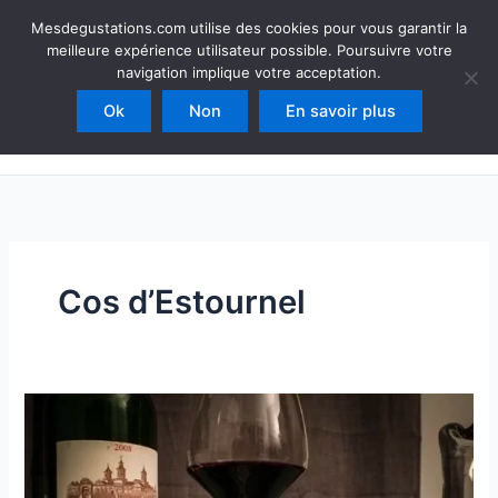
Aller
Mesdegustations
Mesdegustations.com utilise des cookies pour vous garantir la
au
meilleure expérience utilisateur possible. Poursuivre votre
Dégustations, accords & autour du vin
contenu
navigation implique votre acceptation.
Ok
Non
En savoir plus
Rechercher
Cos d’Estournel