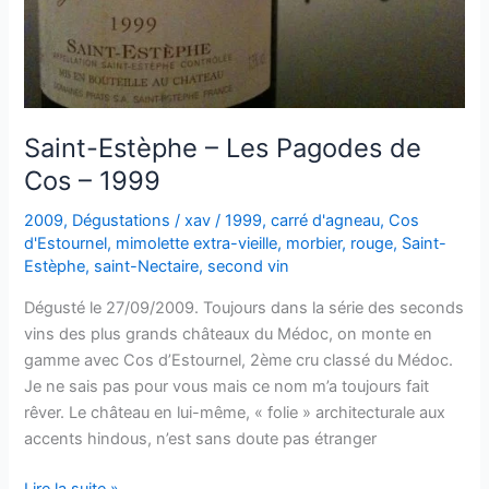
Saint-Estèphe – Les Pagodes de
Cos – 1999
2009
,
Dégustations
/
xav
/
1999
,
carré d'agneau
,
Cos
d'Estournel
,
mimolette extra-vieille
,
morbier
,
rouge
,
Saint-
Estèphe
,
saint-Nectaire
,
second vin
Dégusté le 27/09/2009. Toujours dans la série des seconds
vins des plus grands châteaux du Médoc, on monte en
gamme avec Cos d’Estournel, 2ème cru classé du Médoc.
Je ne sais pas pour vous mais ce nom m’a toujours fait
rêver. Le château en lui-même, « folie » architecturale aux
accents hindous, n’est sans doute pas étranger
Saint-
Lire la suite »