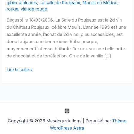
gibier à plumes
,
La salle de Poujeaux
,
Moulis en Médoc
,
rouge
,
viande rouge
Dégusté le 18/03/2006. La Salle du Poujeaux est le 2d vin
du Château Poujeaux, célèbre Moulis. L’année 1995 est une
excellente année, l’achat de 2d vins, plus accessibles, est
donc toujours une bonne idée. Robe pourpre,
moyennement intense, brillante. 1er nez sur une belle note
de chocolat et de torréfaction. On a de la vanille […]
Moulis
Lire la suite »
–
La
Salle
de
Poujeaux
–
1995
Copyright © 2026 Mesdegustations | Propulsé par
Thème
WordPress Astra