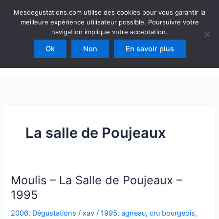
Aller
Mesdegustations
Mesdegustations.com utilise des cookies pour vous garantir la
au
meilleure expérience utilisateur possible. Poursuivre votre
Dégustations, accords & autour du vin
contenu
navigation implique votre acceptation.
Ok
Non
En savoir plus
Rechercher
La salle de Poujeaux
Moulis – La Salle de Poujeaux –
1995
2006
,
Dégustations
/
xav
/
1995
,
agneau
,
cru bourgeois
,