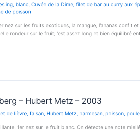
esling
,
blanc
,
Cuvée de la Dime
,
filet de bar au curry aux é
ine de poisson
 nez sur les fruits exotiques, la mangue, l’ananas confit e
lle rondeur sur le fruit; ‘est assez long et bien équilibré en
berg – Hubert Metz – 2003
vet de lièvre
,
faisan
,
Hubert Metz
,
parmesan
,
poisson
,
poulet
ante. 1er nez sur le fruit blanc. On détecte une note miellé