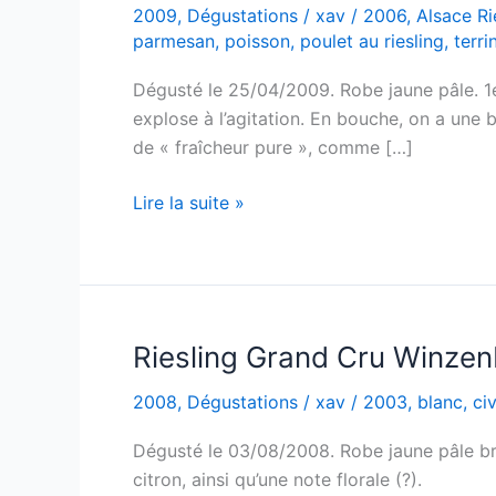
2009
,
Dégustations
/
xav
/
2006
,
Alsace Ri
parmesan
,
poisson
,
poulet au riesling
,
terr
Dégusté le 25/04/2009. Robe jaune pâle. 1er
explose à l’agitation. En bouche, on a une be
de « fraîcheur pure », comme […]
Alsace
Lire la suite »
Pinot
Gris
–
Réserve
de
Riesling Grand Cru Winzen
la
2008
,
Dégustations
/
xav
/
2003
,
blanc
,
ci
Dime
–
Dégusté le 03/08/2008. Robe jaune pâle brill
Hubert
citron, ainsi qu’une note florale (?).
Metz