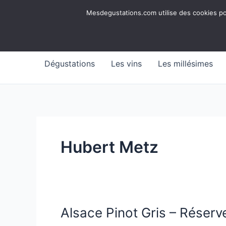
Aller
Mesdegustations
Mesdegustations.com utilise des cookies pour
au
Dégustations, accords & autour du vin
contenu
Dégustations
Les vins
Les millésimes
Hubert Metz
Alsace Pinot Gris – Réserv