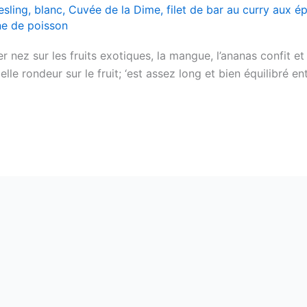
esling
,
blanc
,
Cuvée de la Dime
,
filet de bar au curry aux é
ine de poisson
 nez sur les fruits exotiques, la mangue, l’ananas confit e
lle rondeur sur le fruit; ‘est assez long et bien équilibré en