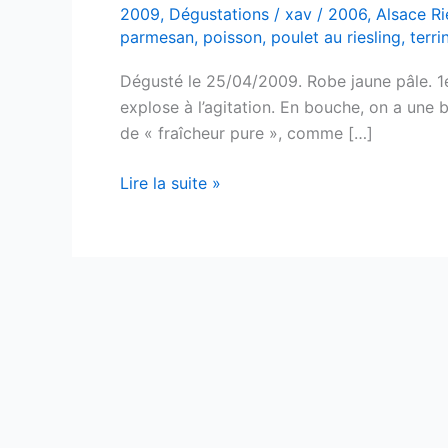
2009
,
Dégustations
/
xav
/
2006
,
Alsace Ri
parmesan
,
poisson
,
poulet au riesling
,
terr
Dégusté le 25/04/2009. Robe jaune pâle. 1er
explose à l’agitation. En bouche, on a une be
de « fraîcheur pure », comme […]
Alsace
Lire la suite »
Pinot
Gris
–
Réserve
de
la
Dime
–
Hubert
Metz