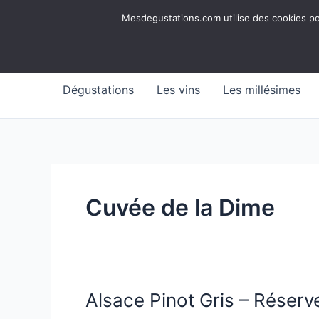
Aller
Mesdegustations
Mesdegustations.com utilise des cookies pour
au
Dégustations, accords & autour du vin
contenu
Dégustations
Les vins
Les millésimes
Cuvée de la Dime
Alsace Pinot Gris – Réserv