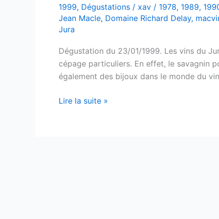
1999
,
Dégustations
/
xav
/
1978
,
1989
,
199
Jean Macle
,
Domaine Richard Delay
,
macvi
Jura
Dégustation du 23/01/1999. Les vins du Jura
cépage particuliers. En effet, le savagnin
également des bijoux dans le monde du vin c
Les
Lire la suite »
blancs
du
Jura