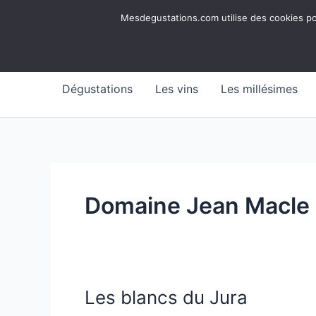
Aller
Mesdegustations
Mesdegustations.com utilise des cookies pour
au
Dégustations, accords & autour du vin
contenu
Dégustations
Les vins
Les millésimes
Domaine Jean Macle
Les blancs du Jura