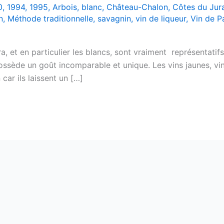
0
,
1994
,
1995
,
Arbois
,
blanc
,
Château-Chalon
,
Côtes du Jur
n
,
Méthode traditionnelle
,
savagnin
,
vin de liqueur
,
Vin de Pa
, et en particulier les blancs, sont vraiment représentatif
 possède un goût incomparable et unique. Les vins jaunes, v
ar ils laissent un […]