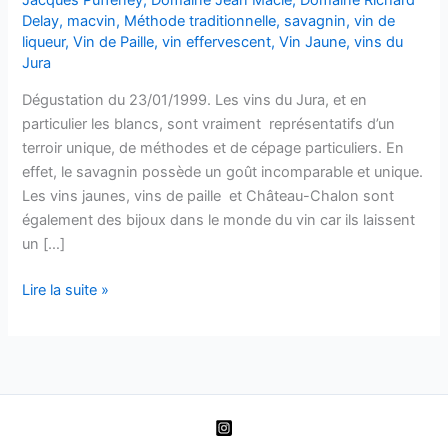
Delay
,
macvin
,
Méthode traditionnelle
,
savagnin
,
vin de
liqueur
,
Vin de Paille
,
vin effervescent
,
Vin Jaune
,
vins du
Jura
Dégustation du 23/01/1999. Les vins du Jura, et en
particulier les blancs, sont vraiment représentatifs d’un
terroir unique, de méthodes et de cépage particuliers. En
effet, le savagnin possède un goût incomparable et unique.
Les vins jaunes, vins de paille et Château-Chalon sont
également des bijoux dans le monde du vin car ils laissent
un […]
Les
Lire la suite »
blancs
du
Jura