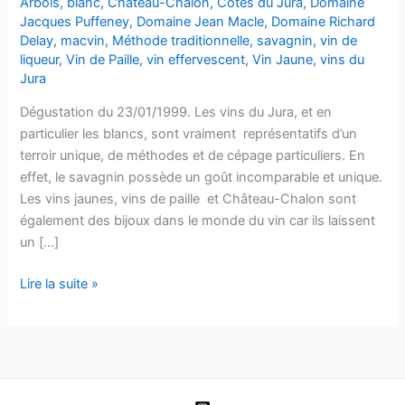
Arbois
,
blanc
,
Château-Chalon
,
Côtes du Jura
,
Domaine
Jacques Puffeney
,
Domaine Jean Macle
,
Domaine Richard
Delay
,
macvin
,
Méthode traditionnelle
,
savagnin
,
vin de
liqueur
,
Vin de Paille
,
vin effervescent
,
Vin Jaune
,
vins du
Jura
Dégustation du 23/01/1999. Les vins du Jura, et en
particulier les blancs, sont vraiment représentatifs d’un
terroir unique, de méthodes et de cépage particuliers. En
effet, le savagnin possède un goût incomparable et unique.
Les vins jaunes, vins de paille et Château-Chalon sont
également des bijoux dans le monde du vin car ils laissent
un […]
Les
Lire la suite »
blancs
du
Jura