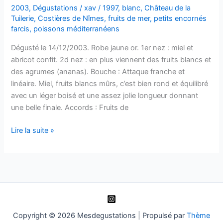
Château
2003
,
Dégustations
/
xav
/
1997
,
blanc
,
Château de la
de
Tuilerie
,
Costières de Nîmes
,
fruits de mer
,
petits encornés
la
farcis
,
poissons méditerranéens
Tuilerie
Dégusté le 14/12/2003. Robe jaune or. 1er nez : miel et
–
abricot confit. 2d nez : en plus viennent des fruits blancs et
1998
des agrumes (ananas). Bouche : Attaque franche et
linéaire. Miel, fruits blancs mûrs, c’est bien rond et équilibré
avec un léger boisé et une assez jolie longueur donnant
une belle finale. Accords : Fruits de
Costières
Lire la suite »
de
Nîmes
–
Vieilles
Vignes
–
Château
Copyright © 2026 Mesdegustations | Propulsé par
Thème