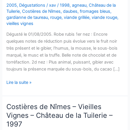
2005
,
Dégustations
/
xav
/
1998
,
agneau
,
Château de la
Tuilerie
,
Costières de Nîmes
,
daubes
,
fromages bleus
,
gardianne de taureau
,
rouge
,
viande grillée
,
viande rouge
,
vieilles vignes
Dégusté le 01/08/2005. Robe rubis 1er nez : Encore
quelques notes de réduction puis évolue vers le fruit noir
très présent et le gibier, l’humus, la mousse, le sous-bois
marqué, le musc et la truffe. Belle note de chocolat et de
torréfaction. 2d nez : Plus animal, puissant, gibier avec
toujours la présence marquée du sous-bois, du cacao […]
Costières
Lire la suite »
de
Nîmes
–
Costières de Nîmes – Vieilles
Vieilles
Vignes – Château de la Tuilerie –
Vignes
1997
–