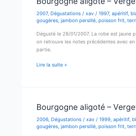
Bourgogne aligoté – Verge
de
2007
,
Dégustations
/
xav
/
1997
,
apéritif
,
bl
Villaine
gougères
,
jambon persillé
,
poisson frit
,
terr
–
2000
Dégusté le 28/01/2007. La robe est jaune pâ
on retrouve les notes précédentes avec en 
partie.
Bourgogne
Lire la suite »
aligoté
–
Verget
–
1997
Bourgogne aligoté – Verge
2006
,
Dégustations
/
xav
/
1999
,
apéritif
,
b
gougères
,
jambon persillé
,
poisson frit
,
terr