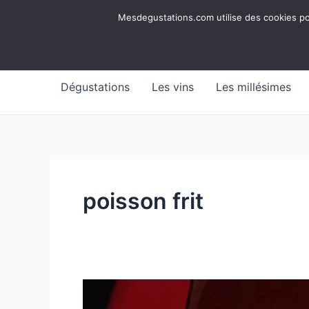
Aller
Mesdegustations
Mesdegustations.com utilise des cookies pour
au
Dégustations, accords & autour du vin
contenu
Dégustations
Les vins
Les millésimes
poisson frit