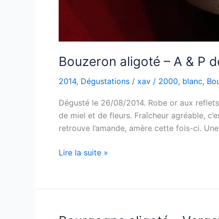
Bouzeron aligoté – A & P d
2014
,
Dégustations
/
xav
/
2000
,
blanc
,
Bo
Dégusté le 26/08/2014. Robe or aux reflets
de miel et de fleurs. Fraîcheur agréable, c’
retrouve l’amande, amère cette fois-ci. Un
Bouzeron
Lire la suite »
aligoté
–
A
&
P