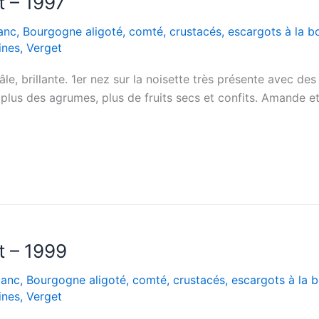
t – 1997
anc
,
Bourgogne aligoté
,
comté
,
crustacés
,
escargots à la 
ines
,
Verget
le, brillante. 1er nez sur la noisette très présente avec des
plus des agrumes, plus de fruits secs et confits. Amande et
t – 1999
lanc
,
Bourgogne aligoté
,
comté
,
crustacés
,
escargots à la 
ines
,
Verget