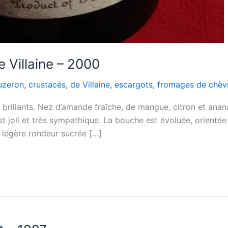
e Villaine – 2000
uzeron
,
crustacés
,
de Villaine
,
escargots
,
fromages de chèv
 brillants. Nez d’amande fraîche, de mangue, citron et anan
est joli et très sympathique. La bouche est évoluée, orienté
e légère rondeur sucrée […]