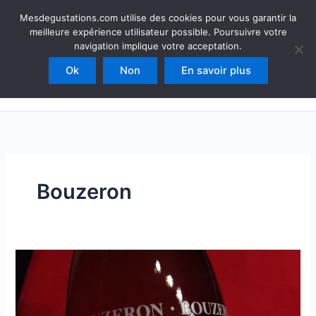
Aller
Mesdegustations
Mesdegustations.com utilise des cookies pour vous garantir la
au
meilleure expérience utilisateur possible. Poursuivre votre
Dégustations, accords & autour du vin
contenu
navigation implique votre acceptation.
Ok
Non
En savoir plus
Rechercher
Bouzeron