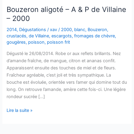
Bouzeron aligoté – A & P de Villaine
– 2000
2014
,
Dégustations
/
xav
/
2000
,
blanc
,
Bouzeron
,
crustacés
,
de Villaine
,
escargots
,
fromages de chèvre
,
gougères
,
poisson
,
poisson frit
Dégusté le 26/08/2014. Robe or aux reflets brillants. Nez
d’amande fraîche, de mangue, citron et ananas confit.
Apparaissent ensuite des touches de miel et de fleurs.
Fraîcheur agréable, c’est joli et très sympathique. La
bouche est évoluée, orientée vers l’amer qui domine tout du
long. On retrouve l’amande, amère cette fois-ci. Une légère
rondeur sucrée […]
Bouzeron
Lire la suite »
aligoté
–
A