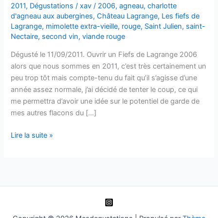
2011
,
Dégustations
/
xav
/
2006
,
agneau
,
charlotte
d'agneau aux aubergines
,
Château Lagrange
,
Les fiefs de
Lagrange
,
mimolette extra-vieille
,
rouge
,
Saint Julien
,
saint-
Nectaire
,
second vin
,
viande rouge
Dégusté le 11/09/2011. Ouvrir un Fiefs de Lagrange 2006
alors que nous sommes en 2011, c’est très certainement un
peu trop tôt mais compte-tenu du fait qu’il s’agisse d’une
année assez normale, j’ai décidé de tenter le coup, ce qui
me permettra d’avoir une idée sur le potentiel de garde de
mes autres flacons du […]
Saint-
Lire la suite »
Julien
–
Les
Fiefs
de
Lagrange
–