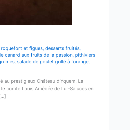
 roquefort et figues
,
desserts fruités
,
e canard aux fruits de la passion
,
pithiviers
grumes
,
salade de poulet grillé à l’orange
,
é au prestigieux Château d’Yquem. La
a le comte Louis Amédée de Lur-Saluces en
[…]