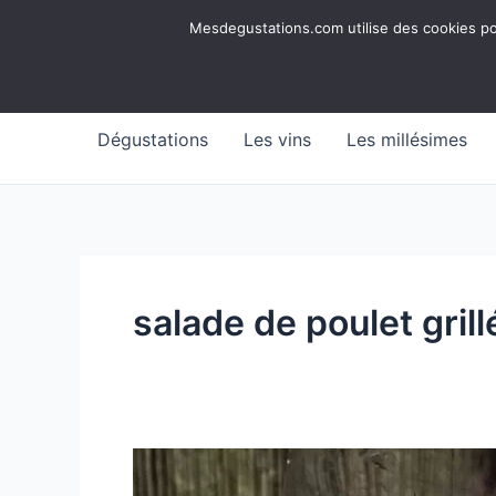
Aller
Mesdegustations
Mesdegustations.com utilise des cookies pour
au
Dégustations, accords & autour du vin
contenu
Dégustations
Les vins
Les millésimes
salade de poulet grill