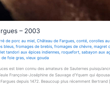
argues – 2003
rré de porc au miel
,
Château de Fargues
,
conté
,
corolles au
s bleus
,
fromages de brebis
,
fromages de chèvre
,
magret d
let tandori aux épices indiennes
,
roquefort
,
sabayon aux a
e de foie gras
,
vieux gouda
ces est bien connu des amateurs de Sauternes puisqu’ancr
-aïeule Françoise-Joséphine de Sauvage d’Yquem qui épous
e Fargues depuis 1472. Beaucoup plus récemment Bertrand 