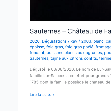
Sauternes – Château de F
2020
,
Dégustations
/
xav
/
2003
,
blanc
,
ca
époisse
,
foie gras
,
foie gras poêlé
,
fromage
fondant
,
poissons blancs aux agrumes
,
pou
Sauternes
,
tajine aux citrons confits
,
terrin
Dégusté le 08/08/2020. Le nom de Lur-Salu
famille Lur-Saluces a en effet pour grand
1785 dont la famille possède le château d
Sauternes
Lire la suite »
–
Château