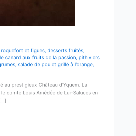
 roquefort et figues
,
desserts fruités
,
e canard aux fruits de la passion
,
pithiviers
grumes
,
salade de poulet grillé à l’orange
,
é au prestigieux Château d’Yquem. La
a le comte Louis Amédée de Lur-Saluces en
[…]