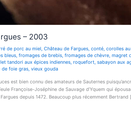
argues – 2003
rré de porc au miel
,
Château de Fargues
,
conté
,
corolles au
s bleus
,
fromages de brebis
,
fromages de chèvre
,
magret d
let tandori aux épices indiennes
,
roquefort
,
sabayon aux a
e de foie gras
,
vieux gouda
ces est bien connu des amateurs de Sauternes puisqu’ancr
-aïeule Françoise-Joséphine de Sauvage d’Yquem qui épous
e Fargues depuis 1472. Beaucoup plus récemment Bertrand 