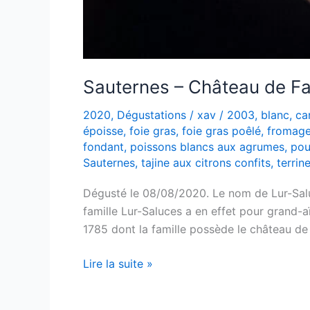
Sauternes – Château de F
2020
,
Dégustations
/
xav
/
2003
,
blanc
,
ca
époisse
,
foie gras
,
foie gras poêlé
,
fromage
fondant
,
poissons blancs aux agrumes
,
pou
Sauternes
,
tajine aux citrons confits
,
terrin
Dégusté le 08/08/2020. Le nom de Lur-Salu
famille Lur-Saluces a en effet pour grand
1785 dont la famille possède le château d
Sauternes
Lire la suite »
–
Château