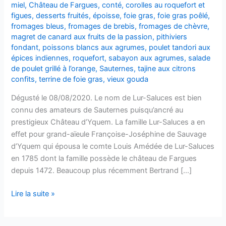
miel
,
Château de Fargues
,
conté
,
corolles au roquefort et
figues
,
desserts fruités
,
époisse
,
foie gras
,
foie gras poêlé
,
fromages bleus
,
fromages de brebis
,
fromages de chèvre
,
magret de canard aux fruits de la passion
,
pithiviers
fondant
,
poissons blancs aux agrumes
,
poulet tandori aux
épices indiennes
,
roquefort
,
sabayon aux agrumes
,
salade
de poulet grillé à l’orange
,
Sauternes
,
tajine aux citrons
confits
,
terrine de foie gras
,
vieux gouda
Dégusté le 08/08/2020. Le nom de Lur-Saluces est bien
connu des amateurs de Sauternes puisqu’ancré au
prestigieux Château d’Yquem. La famille Lur-Saluces a en
effet pour grand-aïeule Françoise-Joséphine de Sauvage
d’Yquem qui épousa le comte Louis Amédée de Lur-Saluces
en 1785 dont la famille possède le château de Fargues
depuis 1472. Beaucoup plus récemment Bertrand […]
Sauternes
Lire la suite »
–
Château