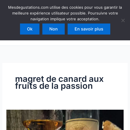
Aller
Mesdegustations
Mesdegustations.com utilise des cookies pour vous garantir la
au
meilleure expérience utilisateur possible. Poursuivre votre
Dégustations, accords & autour du vin
contenu
navigation implique votre acceptation.
Ok
Non
En savoir plus
Rechercher
magret de canard aux
fruits de la passion