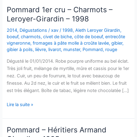
Pommard 1er cru – Charmots –
Leroyer-Girardin – 1998
2014
,
Dégustations
/
xav
/
1998
,
Aleth Leroyer Girardin
,
boeuf
,
charmots
,
civet de biche
,
côte de boeuf
,
entrecôte
vigneronne
,
fromages à pâte molle à croûte lavée
,
gibier
,
gibier à poils
,
lièvre
,
livarot
,
munster
,
Pommard
,
rouge
Dégusté le 01/01/2014. Robe pourpre uniforme au bel éclat.
Très joli fruit, mélange de myrtille, mûre et cassis pour le 1er
nez. Cuir, un peu de fourrure, le tout avec beaucoup de
finesse. Au 2d nez, le cuir et le fruit se mêlent bien. Le fruit
est très élégant. Boîte de tabac, légère note chocolatée […]
Pommard
Lire la suite »
1er
cru
–
Pommard – Héritiers Armand
Charmots