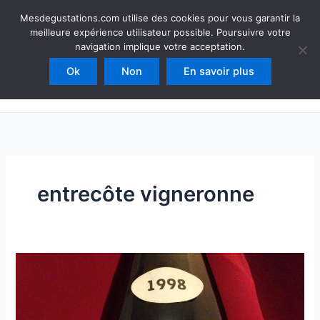
Aller
Mesdegustations
Mesdegustations.com utilise des cookies pour vous garantir la
au
meilleure expérience utilisateur possible. Poursuivre votre
Dégustations, accords & autour du vin
contenu
navigation implique votre acceptation.
Ok
Non
En savoir plus
Rechercher
entrecôte vigneronne