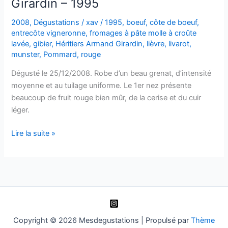
Girardin – 1995
–
Leroyer-
2008
,
Dégustations
/
xav
/
1995
,
boeuf
,
côte de boeuf
,
Girardin
entrecôte vigneronne
,
fromages à pâte molle à croûte
–
lavée
,
gibier
,
Héritiers Armand Girardin
,
lièvre
,
livarot
,
munster
,
Pommard
,
rouge
1998
Dégusté le 25/12/2008. Robe d’un beau grenat, d’intensité
moyenne et au tuilage uniforme. Le 1er nez présente
beaucoup de fruit rouge bien mûr, de la cerise et du cuir
léger.
Pommard
Lire la suite »
–
Héritiers
Armand
Girardin
–
1995
Copyright © 2026 Mesdegustations | Propulsé par
Thème