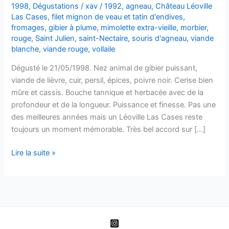
1998
,
Dégustations
/
xav
/
1992
,
agneau
,
Château Léoville
Las Cases
,
filet mignon de veau et tatin d'endives
,
fromages
,
gibier à plume
,
mimolette extra-vieille
,
morbier
,
rouge
,
Saint Julien
,
saint-Nectaire
,
souris d'agneau
,
viande
blanche
,
viande rouge
,
vollaile
Dégusté le 21/05/1998. Nez animal de gibier puissant,
viande de lièvre, cuir, persil, épices, poivre noir. Cerise bien
mûre et cassis. Bouche tannique et herbacée avec de la
profondeur et de la longueur. Puissance et finesse. Pas une
des meilleures années mais un Léoville Las Cases reste
toujours un moment mémorable. Très bel accord sur […]
Saint
Lire la suite »
Julien
–
Château
Léoville
Las
Cases