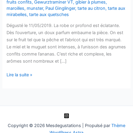
fruits confits
,
Gewurztraminer VT
,
gibier à plumes
,
maroilles
,
munster
,
Paul Ginglinger
,
tarte au citron
,
tarte aux
mirabelles
,
tarte aux quetsches
Dégusté le 11/05/2019. La robe or profond est éclatante.
Dès l’ouverture, un doux parfum embaume la pièce. On est
sur le fruit tel que la pêche et l’abricot qui est très marqué.
Le miel et le muguet sont intenses, à l’unisson des agrumes
confits comme l’ananas. C’est riche et complexe, les
arômes sont nombreux et […]
Gewurztraminer
Lire la suite »
Vendanges
Tardives
–
2007
–
Paul
Ginglinger
Copyright © 2026 Mesdegustations | Propulsé par
Thème
WordPress Astra