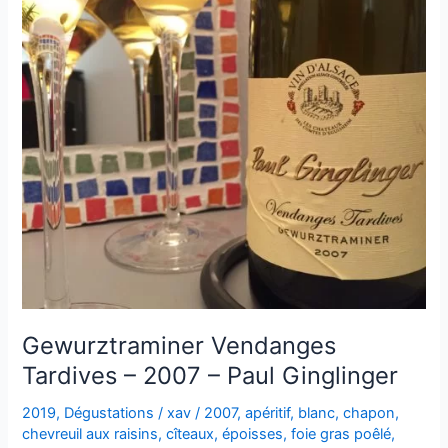
Gewurztraminer Vendanges
Tardives – 2007 – Paul Ginglinger
2019
,
Dégustations
/
xav
/
2007
,
apéritif
,
blanc
,
chapon
,
chevreuil aux raisins
,
cîteaux
,
époisses
,
foie gras poêlé
,