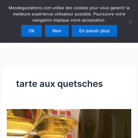
Aller
Mesdegustations
Mesdegustations.com utilise des cookies pour vous garantir la
au
meilleure expérience utilisateur possible. Poursuivre votre
Dégustations, accords & autour du vin
contenu
navigation implique votre acceptation.
Ok
Non
En savoir plus
Rechercher
tarte aux quetsches