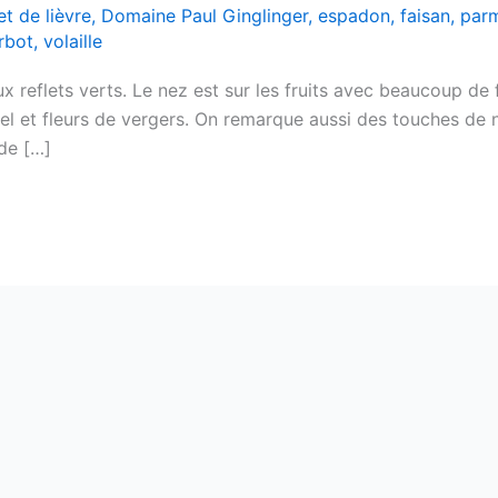
et de lièvre
,
Domaine Paul Ginglinger
,
espadon
,
faisan
,
par
rbot
,
volaille
 reflets verts. Le nez est sur les fruits avec beaucoup de fi
 et fleurs de vergers. On remarque aussi des touches de no
de […]