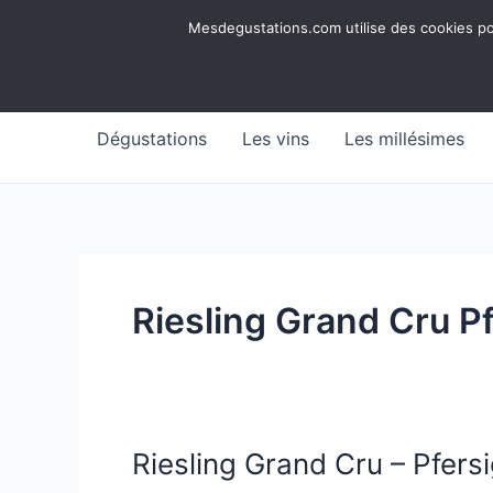
Aller
Mesdegustations
Mesdegustations.com utilise des cookies pour
au
Dégustations, accords & autour du vin
contenu
Dégustations
Les vins
Les millésimes
Riesling Grand Cru P
Riesling Grand Cru – Pfers