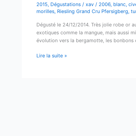
2015
,
Dégustations
/
xav
/
2006
,
blanc
,
civ
morilles
,
Riesling Grand Cru Pfersigberg
,
tu
Dégusté le 24/12/2014. Très jolie robe or aux
exotiques comme la mangue, mais aussi miel
évolution vers la bergamotte, les bonbons 
Riesling
Lire la suite »
Grand
Cru
–
Pfersigberg
–
Domaine
Paul
Ginglinger
–
2006