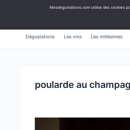
Aller
Mesdegustations
Mesdegustations.com utilise des cookies pour
au
Dégustations, accords & autour du vin
contenu
Dégustations
Les vins
Les millésimes
poularde au champa