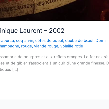
nique Laurent – 2002
haource
,
coq a vin
,
côtes de boeuf
,
daube de bœuf
,
Domini
champagne
,
rouge
,
viande rouge
,
volaille rôtie
ssombrie de pourpres et aux reflets oranges. Le 1er nez s’ex
ées et de gibier s’associent à un cuir d’une grande finesse
tiques […]