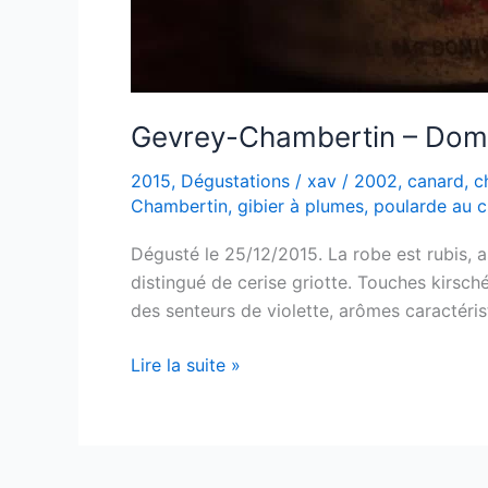
Gevrey-Chambertin – Domi
2015
,
Dégustations
/
xav
/
2002
,
canard
,
c
Chambertin
,
gibier à plumes
,
poularde au 
Dégusté le 25/12/2015. La robe est rubis, a
distingué de cerise griotte. Touches kirsch
des senteurs de violette, arômes caractéris
Gevrey-
Lire la suite »
Chambertin
–
Dominique
Laurent