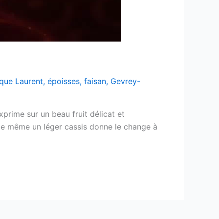
que Laurent
,
époisses
,
faisan
,
Gevrey-
prime sur un beau fruit délicat et
. De même un léger cassis donne le change à