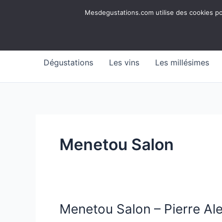
Aller
Mesdegustations
Mesdegustations.com utilise des cookies pour
au
Dégustations, accords & autour du vin
contenu
Dégustations
Les vins
Les millésimes
Menetou Salon
Menetou Salon – Pierre A