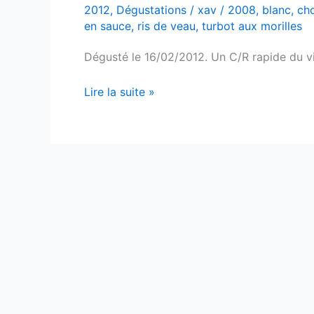
2012
,
Dégustations
/
xav
/
2008
,
blanc
,
ch
en sauce
,
ris de veau
,
turbot aux morilles
Dégusté le 16/02/2012. Un C/R rapide du v
Menetou
Lire la suite »
Salon
–
Pierre
Alexandre
–
Domaine
de
Châtenoy
–
2008