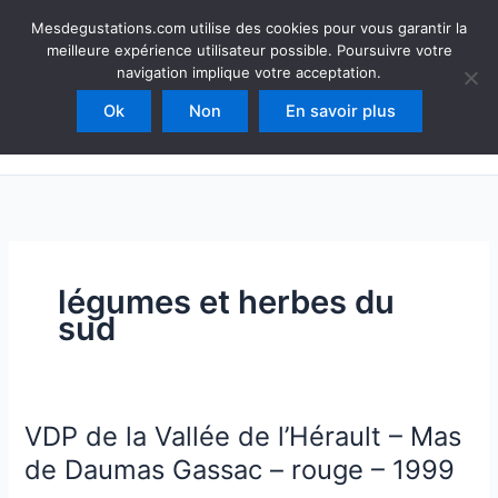
Aller
Mesdegustations
Mesdegustations.com utilise des cookies pour vous garantir la
au
meilleure expérience utilisateur possible. Poursuivre votre
Dégustations, accords & autour du vin
contenu
navigation implique votre acceptation.
Ok
Non
En savoir plus
Rechercher
légumes et herbes du
sud
VDP de la Vallée de l’Hérault – Mas
de Daumas Gassac – rouge – 1999