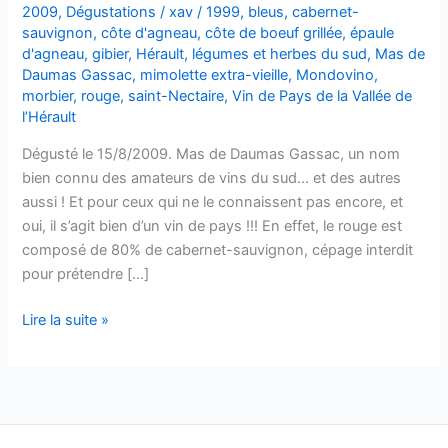
2009
,
Dégustations
/
xav
/
1999
,
bleus
,
cabernet-
sauvignon
,
côte d'agneau
,
côte de boeuf grillée
,
épaule
d'agneau
,
gibier
,
Hérault
,
légumes et herbes du sud
,
Mas de
Daumas Gassac
,
mimolette extra-vieille
,
Mondovino
,
morbier
,
rouge
,
saint-Nectaire
,
Vin de Pays de la Vallée de
l’Hérault
Dégusté le 15/8/2009. Mas de Daumas Gassac, un nom
bien connu des amateurs de vins du sud… et des autres
aussi ! Et pour ceux qui ne le connaissent pas encore, et
oui, il s’agit bien d’un vin de pays !!! En effet, le rouge est
composé de 80% de cabernet-sauvignon, cépage interdit
pour prétendre […]
VDP
Lire la suite »
de
la
Vallée
de
l’Hérault