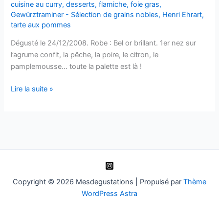
cuisine au curry
,
desserts
,
flamiche
,
foie gras
,
Gewürztraminer - Sélection de grains nobles
,
Henri Ehrart
,
tarte aux pommes
Dégusté le 24/12/2008. Robe : Bel or brillant. 1er nez sur
l’agrume confit, la pêche, la poire, le citron, le
pamplemousse… toute la palette est là !
Gewurztraminer
Lire la suite »
–
Sélection
de
grains
nobles
–
Henri
Copyright © 2026 Mesdegustations | Propulsé par
Thème
Ehrart
WordPress Astra
–
2005