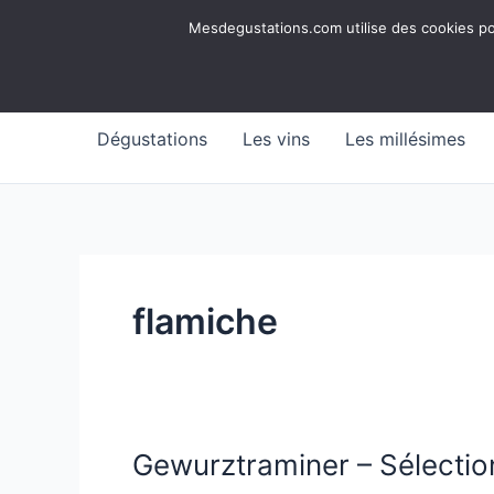
Aller
Mesdegustations
Mesdegustations.com utilise des cookies pour
au
Dégustations, accords & autour du vin
contenu
Dégustations
Les vins
Les millésimes
flamiche
Gewurztraminer – Sélection