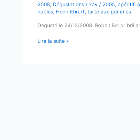
2008
,
Dégustations
/
xav
/
2005
,
apéritif
,
a
nobles
,
Henri Ehrart
,
tarte aux pommes
Dégusté le 24/12/2008. Robe : Bel or brillant
Gewurztraminer
Lire la suite »
–
Sélection
de
grains
nobles
–
Henri
Ehrart
–
2005