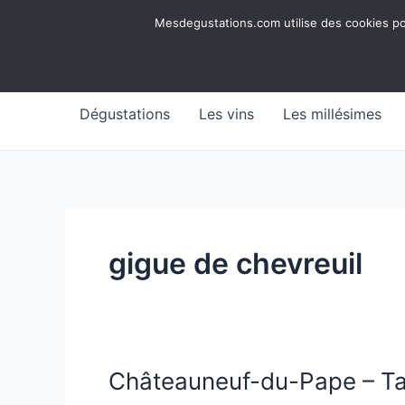
Aller
Mesdegustations
Mesdegustations.com utilise des cookies pour
au
Dégustations, accords & autour du vin
contenu
Dégustations
Les vins
Les millésimes
gigue de chevreuil
Châteauneuf-du-Pape – Ta