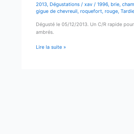
2013
,
Dégustations
/
xav
/
1996
,
brie
,
cham
gigue de chevreuil
,
roquefort
,
rouge
,
Tardi
Dégusté le 05/12/2013. Un C/R rapide pour
ambrés.
Châteauneuf-
Lire la suite »
du-
Pape
–
Tardieu-
Laurent
–
1996