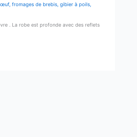
bœuf
,
fromages de brebis
,
gibier à poils
,
re . La robe est profonde avec des reflets