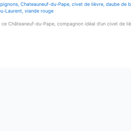
pignons
,
Chateauneuf-du-Pape
,
civet de lièvre
,
daube de 
eu-Laurent
,
viande rouge
 ce Châteaneuf-du-Pape, compagnon idéal d’un civet de lièv