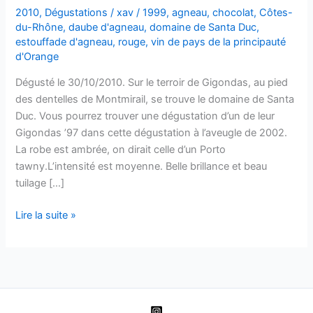
2010
,
Dégustations
/
xav
/
1999
,
agneau
,
chocolat
,
Côtes-
du-Rhône
,
daube d'agneau
,
domaine de Santa Duc
,
estouffade d'agneau
,
rouge
,
vin de pays de la principauté
d'Orange
Dégusté le 30/10/2010. Sur le terroir de Gigondas, au pied
des dentelles de Montmirail, se trouve le domaine de Santa
Duc. Vous pourrez trouver une dégustation d’un de leur
Gigondas ’97 dans cette dégustation à l’aveugle de 2002.
La robe est ambrée, on dirait celle d’un Porto
tawny.L’intensité est moyenne. Belle brillance et beau
tuilage […]
Vin
Lire la suite »
de
Pays
de
la
Principauté