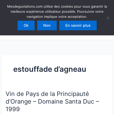
Aller
Mesdegustations
Mesdegustations.com utilise des cookies pour vous garantir la
au
meilleure expérience utilisateur possible. Poursuivre votre
Dégustations, accords & autour du vin
contenu
navigation implique votre acceptation.
Ok
Non
En savoir plus
Rechercher
estouffade d’agneau
Vin de Pays de la Principauté
d’Orange – Domaine Santa Duc –
1999