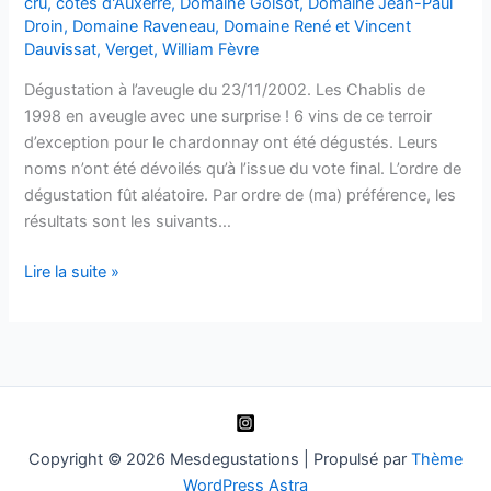
cru
,
côtes d'Auxerre
,
Domaine Goisot
,
Domaine Jean-Paul
Droin
,
Domaine Raveneau
,
Domaine René et Vincent
Dauvissat
,
Verget
,
William Fèvre
Dégustation à l’aveugle du 23/11/2002. Les Chablis de
1998 en aveugle avec une surprise ! 6 vins de ce terroir
d’exception pour le chardonnay ont été dégustés. Leurs
noms n’ont été dévoilés qu’à l’issue du vote final. L’ordre de
dégustation fût aléatoire. Par ordre de (ma) préférence, les
résultats sont les suivants…
Les
Lire la suite »
Chablis
1998
Copyright © 2026 Mesdegustations | Propulsé par
Thème
WordPress Astra