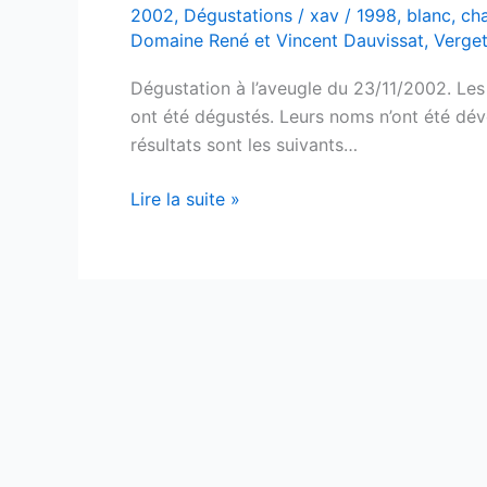
2002
,
Dégustations
/
xav
/
1998
,
blanc
,
cha
Domaine René et Vincent Dauvissat
,
Verge
Dégustation à l’aveugle du 23/11/2002. Les
ont été dégustés. Leurs noms n’ont été dévoi
résultats sont les suivants…
Les
Lire la suite »
Chablis
1998