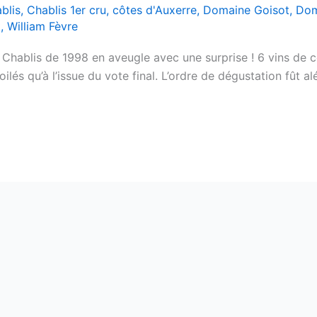
blis
,
Chablis 1er cru
,
côtes d'Auxerre
,
Domaine Goisot
,
Dom
t
,
William Fèvre
 Chablis de 1998 en aveugle avec une surprise ! 6 vins de c
lés qu’à l’issue du vote final. L’ordre de dégustation fût al