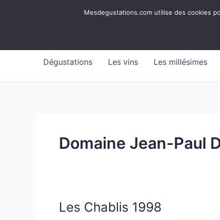
Aller
Mesdegustations
Mesdegustations.com utilise des cookies pour
au
Dégustations, accords & autour du vin
contenu
Dégustations
Les vins
Les millésimes
Domaine Jean-Paul D
Les Chablis 1998