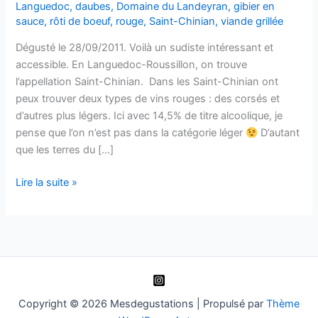
Languedoc
,
daubes
,
Domaine du Landeyran
,
gibier en
sauce
,
rôti de boeuf
,
rouge
,
Saint-Chinian
,
viande grillée
Dégusté le 28/09/2011. Voilà un sudiste intéressant et
accessible. En Languedoc-Roussillon, on trouve
l’appellation Saint-Chinian. Dans les Saint-Chinian ont
peux trouver deux types de vins rouges : des corsés et
d’autres plus légers. Ici avec 14,5% de titre alcoolique, je
pense que l’on n’est pas dans la catégorie léger
D’autant
que les terres du […]
Saint-
Lire la suite »
Chinian
–
Grains
de
Passion
–
Domaine
Copyright © 2026 Mesdegustations | Propulsé par
Thème