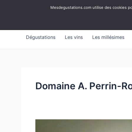
Aller
Mesdegustations
Mesdegustations.com utilise des cookies pour
au
Dégustations, accords & autour du vin
contenu
Dégustations
Les vins
Les millésimes
Domaine A. Perrin-R