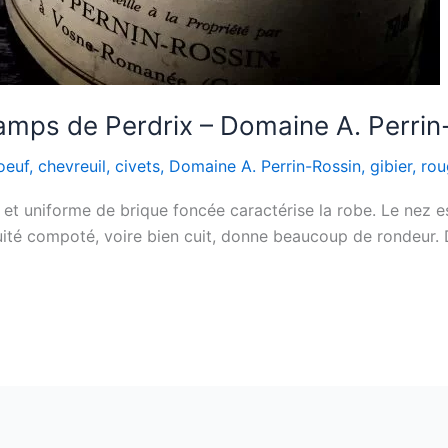
ps de Perdrix – Domaine A. Perrin
oeuf
,
chevreuil
,
civets
,
Domaine A. Perrin-Rossin
,
gibier
,
rou
t uniforme de brique foncée caractérise la robe. Le nez es
ruité compoté, voire bien cuit, donne beaucoup de rondeur. 