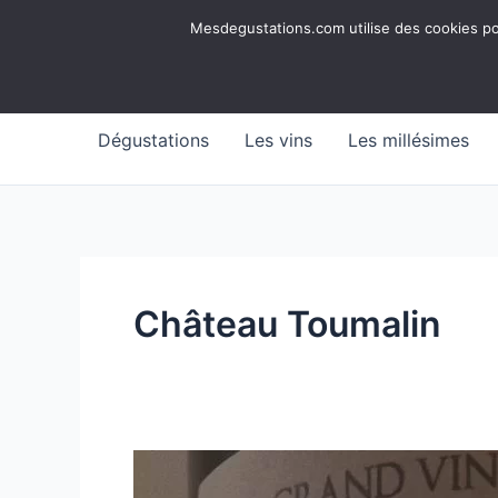
Aller
Mesdegustations
Mesdegustations.com utilise des cookies pour
au
Dégustations, accords & autour du vin
contenu
Dégustations
Les vins
Les millésimes
Château Toumalin