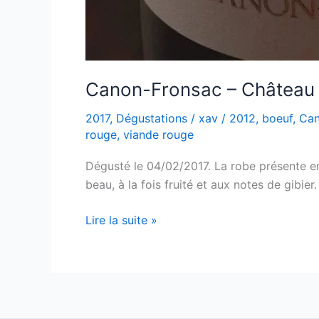
Canon-Fronsac – Château 
2017
,
Dégustations
/
xav
/
2012
,
boeuf
,
Can
rouge
,
viande rouge
Dégusté le 04/02/2017. La robe présente enc
beau, à la fois fruité et aux notes de gibier.
Canon-
Lire la suite »
Fronsac
–
Château
Toumalin
–