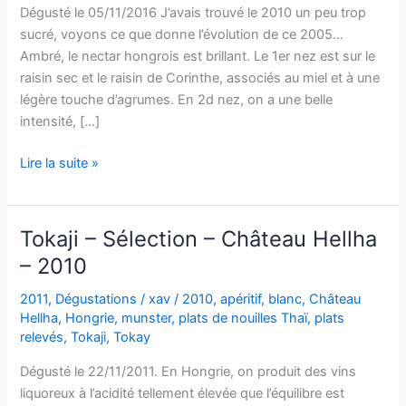
Dégusté le 05/11/2016 J’avais trouvé le 2010 un peu trop
sucré, voyons ce que donne l’évolution de ce 2005…
Ambré, le nectar hongrois est brillant. Le 1er nez est sur le
raisin sec et le raisin de Corinthe, associés au miel et à une
légère touche d’agrumes. En 2d nez, on a une belle
intensité, […]
Tokaji
Lire la suite »
–
Château
Hellha
Tokaji – Sélection – Château Hellha
–
– 2010
2005
2011
,
Dégustations
/
xav
/
2010
,
apéritif
,
blanc
,
Château
Hellha
,
Hongrie
,
munster
,
plats de nouilles Thaï
,
plats
relevés
,
Tokaji
,
Tokay
Dégusté le 22/11/2011. En Hongrie, on produit des vins
liquoreux à l’acidité tellement élevée que l’équilibre est