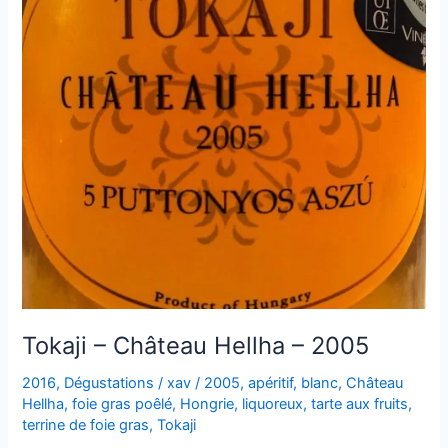
Tokaji – Château Hellha – 2005
2016
,
Dégustations
/
xav
/
2005
,
apéritif
,
blanc
,
Château
Hellha
,
foie gras poêlé
,
Hongrie
,
liquoreux
,
tarte aux fruits
,
terrine de foie gras
,
Tokaji