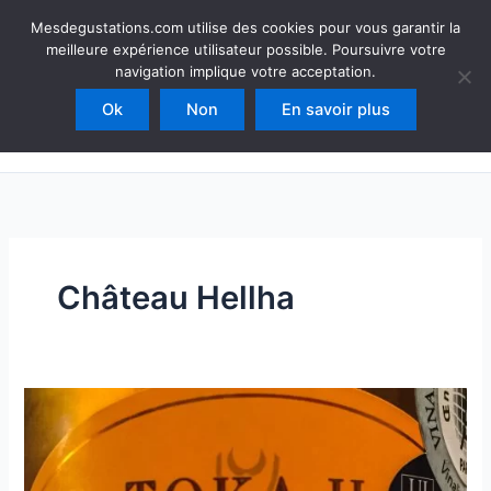
Aller
Mesdegustations
Mesdegustations.com utilise des cookies pour vous garantir la
au
meilleure expérience utilisateur possible. Poursuivre votre
Dégustations, accords & autour du vin
contenu
navigation implique votre acceptation.
Ok
Non
En savoir plus
Rechercher
Château Hellha