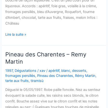
bouche de façon équilibrée. C’est un peu court pour un
liquoreux. Accords : apéritif, foie gras, volaille à la crème,
fromages persillés, bleu d’Auvergne, Roquefort, fourme
d’Ambert, chocolat, tarte aux fruits, fraises, melon Infos :
Château
Monbazillac
Lire la suite »
–
Château
Bassière
Pineau des Charentes – Remy
–
Martin
2010
1997
,
Dégustations
/
xav
/
apéritif
,
blanc
,
desserts
,
fromages persillés
,
Pineau des Charentes
,
Rémy Martin
,
tarte aux fruits
,
tiramisù
Dégusté le 05/05/1997. Robe paille foncée. Nez au senteur
évoquant la salade cuite, les raisins secs blonds, le citron
confit. Bouche assez vive sur le citron confit et les notes
relevées au nez; ( Quelques touches touches de mirabelle