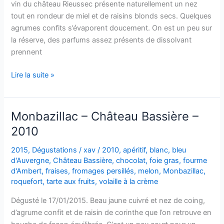
vin du château Rieussec présente naturellement un nez
tout en rondeur de miel et de raisins blonds secs. Quelques
agrumes confits s’évaporent doucement. On est un peu sur
la réserve, des parfums assez présents de dissolvant
prennent
Sauternes
Lire la suite »
–
Les
Carmes
Monbazillac – Château Bassière –
de
2010
Rieussec
–
2015
,
Dégustations
/
xav
/
2010
,
apéritif
,
blanc
,
bleu
2004
d'Auvergne
,
Château Bassière
,
chocolat
,
foie gras
,
fourme
d'Ambert
,
fraises
,
fromages persillés
,
melon
,
Monbazillac
,
roquefort
,
tarte aux fruits
,
volaille à la crème
Dégusté le 17/01/2015. Beau jaune cuivré et nez de coing,
d’agrume confit et de raisin de corinthe que l’on retrouve en