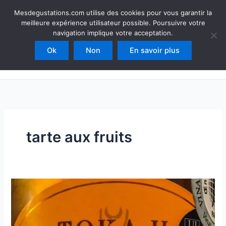
Aller
Mesdegustations
Mesdegustations.com utilise des cookies pour vous garantir la
au
meilleure expérience utilisateur possible. Poursuivre votre
Dégustations, accords & autour du vin
contenu
navigation implique votre acceptation.
Ok
Non
En savoir plus
Rechercher
tarte aux fruits