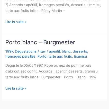
?) Accords : apéritif, fromages persillés, desserts, tiramisu,
tarte aux fruits Infos : Rémy Martin –
Pineau
Lire la suite »
des
Charentes
–
Porto blanc – Burgmester
Remy
Martin
1997
,
Dégustations
/
xav
/
apéritif
,
blanc
,
desserts
,
fromages persillés
,
Porto
,
tarte aux fruits
,
tiramisù
Dégusté le 05/05/1997. Robe or, nez de pomme puis
d’abricot sec confit. Accords : apéritif, desserts, tiramisu,
tarte aux fruits Infos : Burgmester – Porto – Blanc – 19%
Porto
Lire la suite »
blanc
–
Burgmester