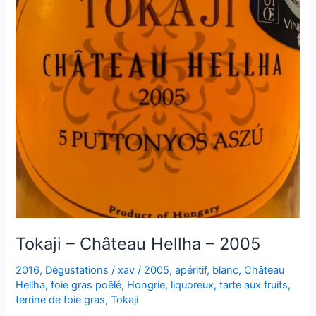
Tokaji – Château Hellha – 2005
2016
,
Dégustations
/
xav
/
2005
,
apéritif
,
blanc
,
Château
Hellha
,
foie gras poêlé
,
Hongrie
,
liquoreux
,
tarte aux fruits
,
terrine de foie gras
,
Tokaji