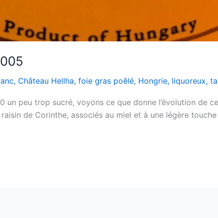
2005
lanc
,
Château Hellha
,
foie gras poêlé
,
Hongrie
,
liquoreux
,
ta
10 un peu trop sucré, voyons ce que donne l’évolution de 
 le raisin de Corinthe, associés au miel et à une légère touc