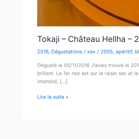
Tokaji – Château Hellha – 
2016
,
Dégustations
/
xav
/
2005
,
apéritif
,
b
Dégusté le 05/11/2016 J’avais trouvé le 20
brillant. Le 1er nez est sur le raisin sec et
intensité, […]
Tokaji
Lire la suite »
–
Château
Hellha
–
2005