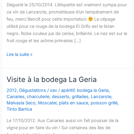
Dégusté le 25/10/2014. L’étiquette est vraiment sympa pour
ce vin de Lanzarote, prometteuse d’un tempérament de
feu, merci Benoît pour cette importation
Le cépage
utilisé pour ce rouge de la bodega El Grifo est le listan
negro. Robe couleur jus de cerise, brillante. Le nez est sur le
fruit rouge et les arôme primaires […]
Listan
Lire la suite »
Negro
–
El
Visite à la bodega La Geria
Grifo
–
2012
,
Dégustations
/
xav
/
apéritif
,
bodega la Geria
,
Canaries
,
charcuterie
,
desserts
,
grillades
,
Lanzarote
,
2013
Malvasía Seco
,
Moscatel
,
plats en sauce
,
poisson grillé
,
Tinto Barrica
Le 17/10/2012. Aux Canaries aussi on fait pousser de la
vigne pour en faire du vin ! Sur certaines des îles de