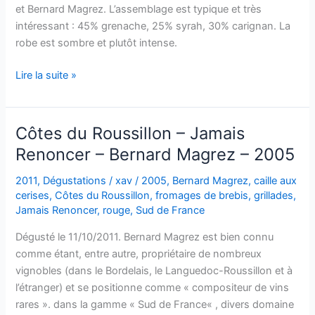
Magrez
et Bernard Magrez. L’assemblage est typique et très
–
intéressant : 45% grenache, 25% syrah, 30% carignan. La
2010
robe est sombre et plutôt intense.
Saint
Lire la suite »
Chinian
–
En
Côtes du Roussillon – Jamais
Silence
Renoncer – Bernard Magrez – 2005
–
2007
2011
,
Dégustations
/
xav
/
2005
,
Bernard Magrez
,
caille aux
cerises
,
Côtes du Roussillon
,
fromages de brebis
,
grillades
,
Jamais Renoncer
,
rouge
,
Sud de France
Dégusté le 11/10/2011. Bernard Magrez est bien connu
comme étant, entre autre, propriétaire de nombreux
vignobles (dans le Bordelais, le Languedoc-Roussillon et à
l’étranger) et se positionne comme « compositeur de vins
rares ». dans la gamme « Sud de France« , divers domaine