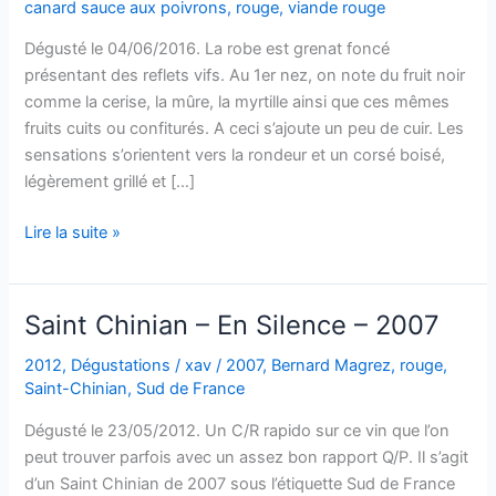
canard sauce aux poivrons
,
rouge
,
viande rouge
Dégusté le 04/06/2016. La robe est grenat foncé
présentant des reflets vifs. Au 1er nez, on note du fruit noir
comme la cerise, la mûre, la myrtille ainsi que ces mêmes
fruits cuits ou confiturés. A ceci s’ajoute un peu de cuir. Les
sensations s’orientent vers la rondeur et un corsé boisé,
légèrement grillé et […]
Côtes
Lire la suite »
du
Roussillon
–
Saint Chinian – En Silence – 2007
Si
mon
2012
,
Dégustations
/
xav
/
2007
,
Bernard Magrez
,
rouge
,
Saint-Chinian
,
Sud de France
père
savait
Dégusté le 23/05/2012. Un C/R rapido sur ce vin que l’on
–
peut trouver parfois avec un assez bon rapport Q/P. Il s’agit
Bernard
d’un Saint Chinian de 2007 sous l’étiquette Sud de France