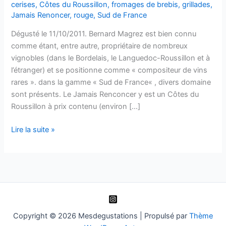
cerises
,
Côtes du Roussillon
,
fromages de brebis
,
grillades
,
Jamais Renoncer
,
rouge
,
Sud de France
Dégusté le 11/10/2011. Bernard Magrez est bien connu
comme étant, entre autre, propriétaire de nombreux
vignobles (dans le Bordelais, le Languedoc-Roussillon et à
l’étranger) et se positionne comme « compositeur de vins
rares ». dans la gamme « Sud de France« , divers domaine
sont présents. Le Jamais Renconcer y est un Côtes du
Roussillon à prix contenu (environ […]
Côtes
Lire la suite »
du
Roussillon
–
Jamais
Renoncer
–
Bernard
Copyright © 2026 Mesdegustations | Propulsé par
Thème