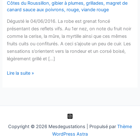
Côtes du Roussillon
,
gibier à plumes
,
grillades
,
magret de
canard sauce aux poivrons
,
rouge
,
viande rouge
Dégusté le 04/06/2016. La robe est grenat foncé
présentant des reflets vifs. Au 1er nez, on note du fruit noir
comme la cerise, la mûre, la myrtille ainsi que ces mêmes
fruits cuits ou confiturés. A ceci s’ajoute un peu de cuir. Les
sensations s’orientent vers la rondeur et un corsé boisé,
légèrement grillé et […]
Côtes
Lire la suite »
du
Roussillon
–
Si
mon
père
savait
Copyright © 2026 Mesdegustations | Propulsé par
Thème
–
WordPress Astra