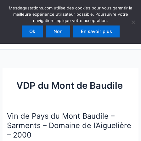
Aller
Mesdegustations
Mesdegustations.com utilise des cookies pour vous garantir la
au
meilleure expérience utilisateur possible. Poursuivre votre
Dégustations, accords & autour du vin
contenu
navigation implique votre acceptation.
Ok
Non
En savoir plus
Rechercher
VDP du Mont de Baudile
Vin de Pays du Mont Baudile –
Sarments – Domaine de l’Aiguelière
– 2000