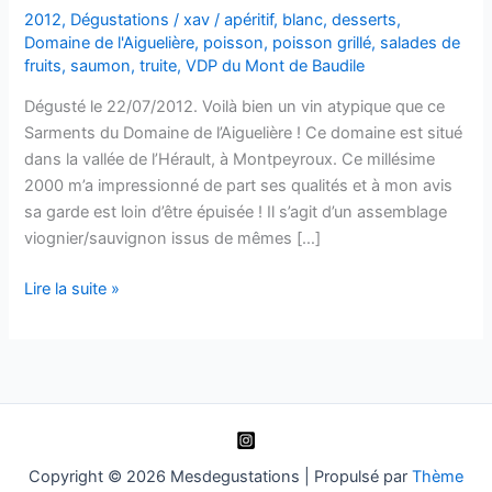
2012
,
Dégustations
/
xav
/
apéritif
,
blanc
,
desserts
,
Domaine de l'Aiguelière
,
poisson
,
poisson grillé
,
salades de
fruits
,
saumon
,
truite
,
VDP du Mont de Baudile
Dégusté le 22/07/2012. Voilà bien un vin atypique que ce
Sarments du Domaine de l’Aiguelière ! Ce domaine est situé
dans la vallée de l’Hérault, à Montpeyroux. Ce millésime
2000 m’a impressionné de part ses qualités et à mon avis
sa garde est loin d’être épuisée ! Il s’agit d’un assemblage
viognier/sauvignon issus de mêmes […]
Vin
Lire la suite »
de
Pays
du
Mont
Baudile
–
Sarments
Copyright © 2026 Mesdegustations | Propulsé par
Thème