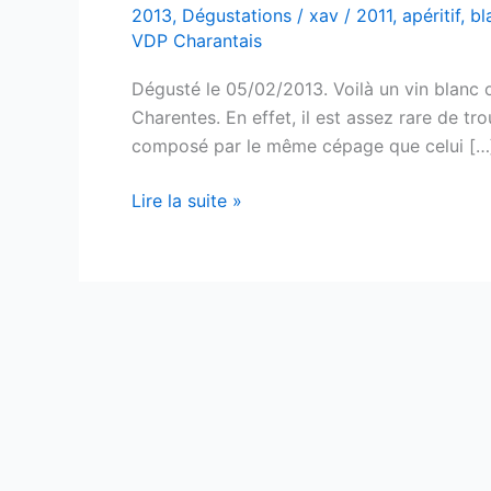
2013
,
Dégustations
/
xav
/
2011
,
apéritif
,
bl
VDP Charantais
Dégusté le 05/02/2013. Voilà un vin blanc 
Charentes. En effet, il est assez rare de t
composé par le même cépage que celui […
VDP
Lire la suite »
Charantais
–
Colombard
–
Gaec
du
Sourdour
–
2011