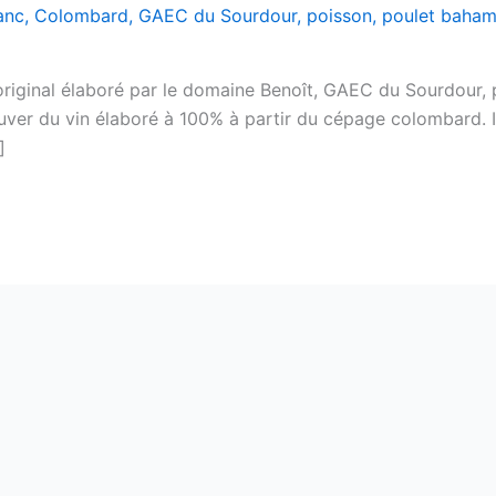
anc
,
Colombard
,
GAEC du Sourdour
,
poisson
,
poulet baham
original élaboré par le domaine Benoît, GAEC du Sourdour,
rouver du vin élaboré à 100% à partir du cépage colombard. Il
]