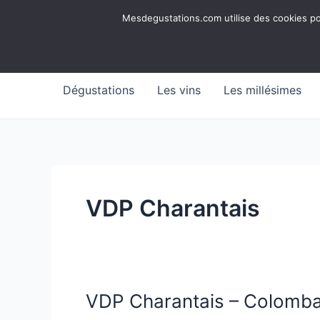
Aller
Mesdegustations
Mesdegustations.com utilise des cookies pour
au
Dégustations, accords & autour du vin
contenu
Dégustations
Les vins
Les millésimes
VDP Charantais
VDP Charantais – Colomba