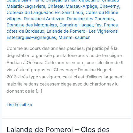
Malartic-Lagraviere
,
Château Marsau-Arpège
,
Cheverny
,
Coteaux du Languedoc Pic Saint Loup
,
Côtes du Rhône
villages
,
Domaine d'Andezon
,
Domaine des Garennes
,
Domaine des Maronniers
,
Domaine Huguet
,
fav
,
Francs
côtes de Bordeaux
,
Lalande de Pomerol
,
Les Vignerons
Estezargues–Signargues
,
Mumm
,
saumur
Comme au cours des années passées, j’ai participé à la
dégustation organisée pour la foire aux vins de l’enseigne
Auchan à Orléans. Cette année encore, une sélection de 9
vins étaient proposés : Cheverny – Domaine Huguet–
2013 : très typé sauvignon, celui-ci est d’ailleurs largement
majoritaire dans cet assemblage avec du chardonnay lui
donnant de la […]
Dégustations
Lire la suite »
FAV
Auchan
2014
Lalande de Pomerol – Clos des