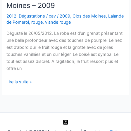
Moines – 2009
2012
,
Dégustations
/
xav
/
2009
,
Clos des Moines
,
Lalande
de Pomerol
,
rouge
,
viande rouge
Dégusté le 26/05/2012. La robe est d’un grenat présentant
une belle profondeur avec des touches de pourpre. Le nez
est d’abord dur le fruit rouge et la griotte avec de jolies
touches vanillées et un cuir léger. Le boisé est sympa. Le
tout est assez discret. A l’agitation, le fruit ressort plus et
offre un
Lalande
Lire la suite »
de
Pomerol
–
Clos
des
Moines
–