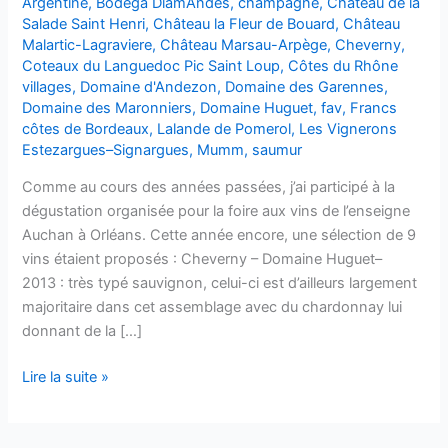
Argentine
,
Bodega DiamAndes
,
champagne
,
Château de la
Salade Saint Henri
,
Château la Fleur de Bouard
,
Château
Malartic-Lagraviere
,
Château Marsau-Arpège
,
Cheverny
,
Coteaux du Languedoc Pic Saint Loup
,
Côtes du Rhône
villages
,
Domaine d'Andezon
,
Domaine des Garennes
,
Domaine des Maronniers
,
Domaine Huguet
,
fav
,
Francs
côtes de Bordeaux
,
Lalande de Pomerol
,
Les Vignerons
Estezargues–Signargues
,
Mumm
,
saumur
Comme au cours des années passées, j’ai participé à la
dégustation organisée pour la foire aux vins de l’enseigne
Auchan à Orléans. Cette année encore, une sélection de 9
vins étaient proposés : Cheverny – Domaine Huguet–
2013 : très typé sauvignon, celui-ci est d’ailleurs largement
majoritaire dans cet assemblage avec du chardonnay lui
donnant de la […]
Dégustations
Lire la suite »
FAV
Auchan