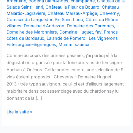
Argentine
,
Bodega DiamAndes
,
champagne
,
Château de la
Salade Saint Henri
,
Château la Fleur de Bouard
,
Château
Malartic-Lagraviere
,
Château Marsau-Arpège
,
Cheverny
,
Coteaux du Languedoc Pic Saint Loup
,
Côtes du Rhône
villages
,
Domaine d'Andezon
,
Domaine des Garennes
,
Domaine des Maronniers
,
Domaine Huguet
,
fav
,
Francs
côtes de Bordeaux
,
Lalande de Pomerol
,
Les Vignerons
Estezargues–Signargues
,
Mumm
,
saumur
Comme au cours des années passées, j’ai participé à la
dégustation organisée pour la foire aux vins de l’enseigne
Auchan à Orléans. Cette année encore, une sélection de 9
vins étaient proposés : Cheverny – Domaine Huguet–
2013 : très typé sauvignon, celui-ci est d’ailleurs largement
majoritaire dans cet assemblage avec du chardonnay lui
donnant de la […]
Dégustations
Lire la suite »
FAV
Auchan