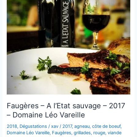
Faugères – A l’Etat sauvage – 2017
– Domaine Léo Vareille
2018
,
Dégustations
/
xav
/
2017
,
agneau
,
côte de boeuf
,
Domaine Léo Vareille
,
Faugères
,
grillades
,
rouge
,
viande