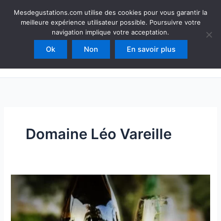
Aller
Mesdegustations
Mesdegustations.com utilise des cookies pour vous garantir la
au
meilleure expérience utilisateur possible. Poursuivre votre
Dégustations, accords & autour du vin
contenu
navigation implique votre acceptation.
Ok
Non
En savoir plus
Rechercher
Domaine Léo Vareille