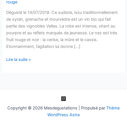
rouge
Dégusté le 14/07/2018. Ce sudiste, issu traditionnellement
de syrah, grenache et mourvèdre est un vin bio qui fait
partie des vignobles Vellas. La robe est intense, virant au
pourpre et au reflets marqués de jeunesse. Le nez est très
fruit rouge et noir : la cerise, la mûre et le cassis.
Etonnamment, l’agitation lui donne […]
Faugères
Lire la suite »
–
A
l’Etat
sauvage
–
2017
–
Copyright © 2026 Mesdegustations | Propulsé par
Thème
Domaine
WordPress Astra
Léo