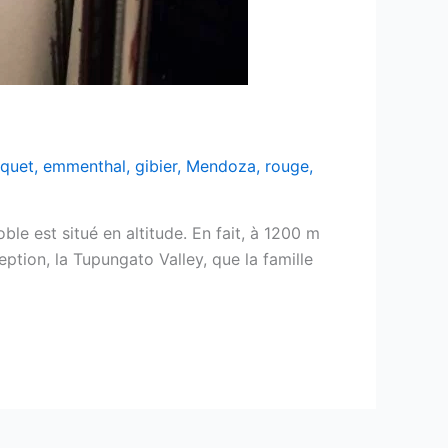
quet
,
emmenthal
,
gibier
,
Mendoza
,
rouge
,
le est situé en altitude. En fait, à 1200 m
eption, la Tupungato Valley, que la famille