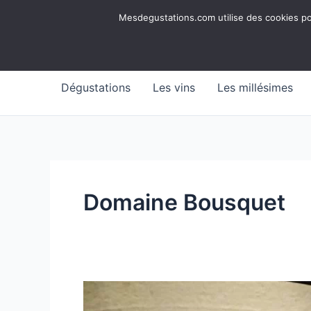
Aller
Mesdegustations
Mesdegustations.com utilise des cookies pour
au
Dégustations, accords & autour du vin
contenu
Dégustations
Les vins
Les millésimes
Domaine Bousquet