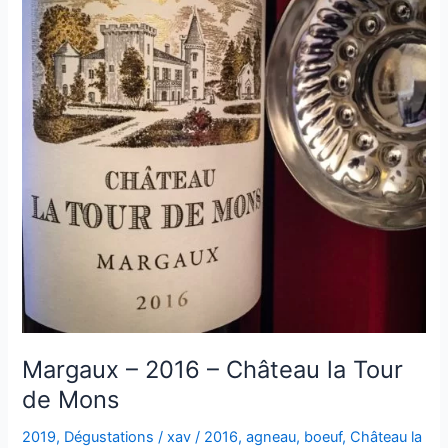
Margaux – 2016 – Château la Tour
de Mons
2019
,
Dégustations
/
xav
/
2016
,
agneau
,
boeuf
,
Château la