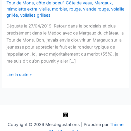
Tour de Mons
,
côte de boeuf
,
Côte de veau
,
Margaux
,
mimolette extra-vieille
,
morbier
,
rouge
,
viande rouge
,
volaille
grillée
,
vollailes grillées
Dégusté le 27/04/2019. Retour dans le bordelais et plus
précisément dans le Médoc avec ce Margaux du château la
Tour de Mons. Bon, j’avais envie d’ouvrir un Margaux sur la
jeunesse pour apprécier le fruit et la rondeur typique de
l’appellation. Ici, avec majoritairement du merlot (55%), je
me suis dit qu’on pouvait y aller […]
Margaux
Lire la suite »
–
2016
–
Château
la
Tour
de
Copyright © 2026 Mesdegustations | Propulsé par
Thème
Mons