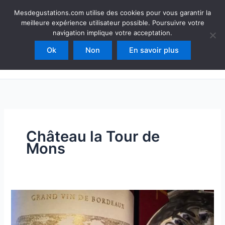
Aller
Mesdegustations
Mesdegustations.com utilise des cookies pour vous garantir la
au
meilleure expérience utilisateur possible. Poursuivre votre
Dégustations, accords & autour du vin
contenu
navigation implique votre acceptation.
Ok
Non
En savoir plus
Rechercher
Château la Tour de
Mons